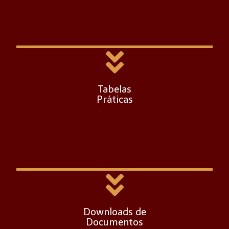
Códigos Darf, Alíquotas de ICMS,
Aluguel, Benefícios Previdenciários e
muito mais.
Clique aqui
Tabelas
Práticas
Baixe diversos documentos da área
contábil e empresarial gratuitamente.
Clique aqui
Downloads de
Documentos