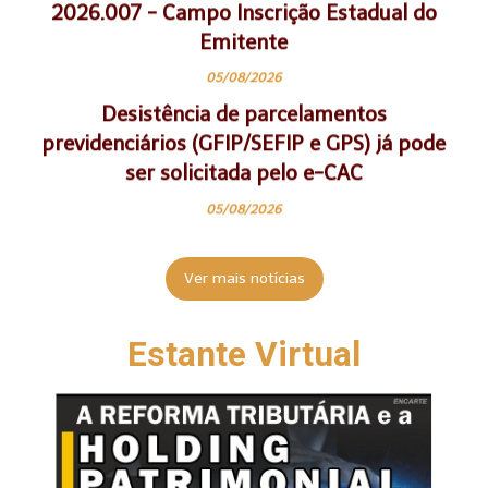
ser solicitada pelo e-CAC
05/08/2026
Reforma Tributária: Nota técnica BP-e
2026.002 v.1.01
05/08/2026
Reforma Tributária: Nota técnica CT-e
2026.002 v.1.01
05/08/2026
Ver mais notícias
Entidades cadastradas no PNMPO podem
participar de editais para operar os
Estante Virtual
programas Agroamigo e Crediamigo
05/08/2026
Reforma Tributária/São Paulo:
Implementação do novo CNPJ
Alfanumérico nos sistemas da Fazenda