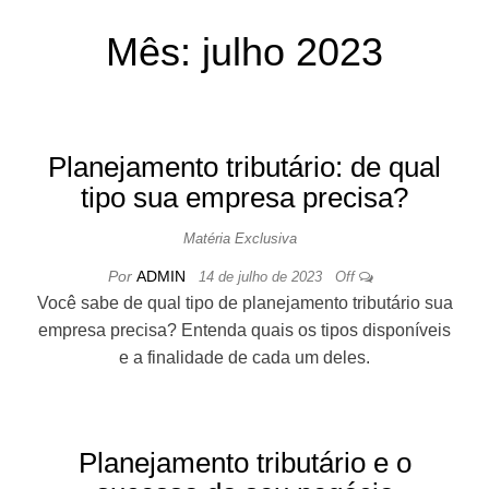
EMPRESARIA
Mês:
julho 2023
L E CONTÁBIL
Planejamento tributário: de qual
tipo sua empresa precisa?
Matéria Exclusiva
Por
ADMIN
14 de julho de 2023
Off
Você sabe de qual tipo de planejamento tributário sua
empresa precisa? Entenda quais os tipos disponíveis
e a finalidade de cada um deles.
Planejamento tributário e o