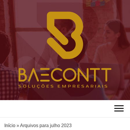
Loto Baecontt Soluções Empresariais
BAECONTT
ASSESSORIA
Início
»
Arquivos para julho 2023