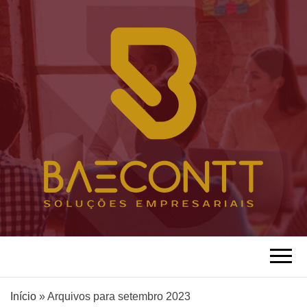
Loto Baecontt Soluções Empresariais
BAECONTT
ASSESSORIA
Início
»
Arquivos para setembro 2023