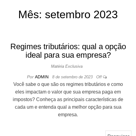
EMPRESARIA
Mês:
setembro 2023
L E CONTÁBIL
Regimes tributários: qual a opção
ideal para sua empresa?
Matéria Exclusiva
Por
ADMIN
8 de setembro de 2023
Off
Você sabe o que são os regimes tributários e como
eles impactam o valor que sua empresa paga em
impostos? Conheça as principais características de
cada um e entenda qual a melhor opção para sua
empresa.
Pesquisar por: