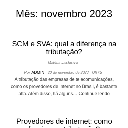
EMPRESARIA
Mês:
novembro 2023
L E CONTÁBIL
SCM e SVA: qual a diferença na
tributação?
Matéria Exclusiva
Por
ADMIN
20 de novembro de 2023
Off
A tributação das empresas de telecomunicações,
como os provedores de internet no Brasil, é bastante
alta. Além disso, há alguns…
Continue lendo
Provedores de internet: como