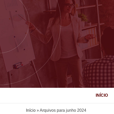
Loto Baecontt Soluções Empresa
BAE
INÍCIO
EMPR
Início
»
Arquivos para junho 2024